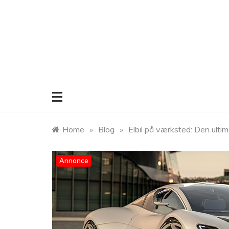
Skip
to
content
Home
»
Blog
»
Elbil på værksted: Den ultima
Annonce