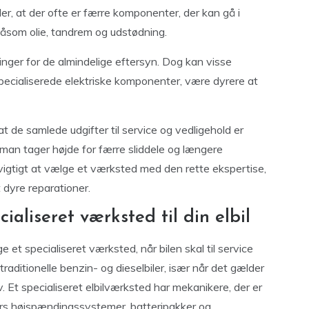
der, at der ofte er færre komponenter, der kan gå i
såsom olie, tandrem og udstødning.
inger for de almindelige eftersyn. Dog kan visse
specialiserede elektriske komponenter, være dyrere at
 at de samlede udgifter til service og vedligehold er
 man tager højde for færre sliddele og længere
 vigtigt at vælge et værksted med den rette ekspertise,
 dyre reparationer.
ialiseret værksted til din elbil
ge et specialiseret værksted, når bilen skal til service
a traditionelle benzin- og dieselbiler, især når det gælder
 Et specialiseret elbilværksted har mekanikere, der er
lers højspændingssystemer, batteripakker og