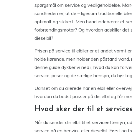
spørgsmål om service og vedligeholdelse. Mange 
sandheden er, at de – ligesom traditionelle bil
optimalt og sikkert. Men hvad indebærer et serv
forbrændingsmotor? Og hvordan adskiller det si
dieselbil?
Prisen på service til elbiler er et andet varmt e
holde kørende, men holder den påstand vand, 
denne guide dykker vi ned i, hvad du kan forvent
service, priser og de særlige hensyn, du bør tag
Uanset om du allerede har en elbil eller overveje
hvordan du bedst passer på din elbil og får mes
Hvad sker der til et service
Når du sender din elbil til et serviceeftersyn, ad
service på en benzin- eller dieselbil. Først og