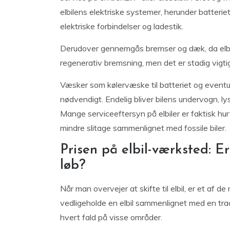
elbilens elektriske systemer, herunder batteri
elektriske forbindelser og ladestik.
Derudover gennemgås bremser og dæk, da elbil
regenerativ bremsning, men det er stadig vigtigt
Væsker som kølervæske til batteriet og eventu
nødvendigt. Endelig bliver bilens undervogn, lys o
Mange serviceeftersyn på elbiler er faktisk hurt
mindre slitage sammenlignet med fossile biler.
Prisen på elbil-værksted: Er 
løb?
Når man overvejer at skifte til elbil, er et af de
vedligeholde en elbil sammenlignet med en traditi
hvert fald på visse områder.