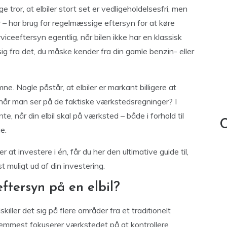
tror, at elbiler stort set er vedligeholdelsesfri, men
er – har brug for regelmæssige eftersyn for at køre
iceeftersyn egentlig, når bilen ikke har en klassisk
g fra det, du måske kender fra din gamle benzin- eller
mne. Nogle påstår, at elbiler er markant billigere at
når man ser på de faktiske værkstedsregninger? I
e, når din elbil skal på værksted – både i forhold til
C
e.
r at investere i én, får du her den ultimative guide til,
t muligt ud af din investering.
eftersyn på en elbil?
skiller det sig på flere områder fra et traditionelt
 fremmest fokuserer værkstedet på at kontrollere