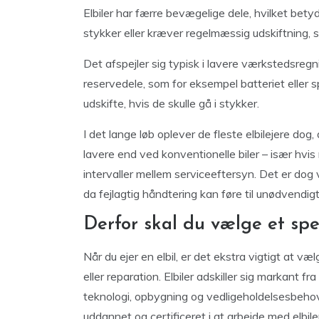
Elbiler har færre bevægelige dele, hvilket bety
stykker eller kræver regelmæssig udskiftning, 
Det afspejler sig typisk i lavere værkstedsregn
reservedele, som for eksempel batteriet eller 
udskifte, hvis de skulle gå i stykker.
I det lange løb oplever de fleste elbilejere dog,
lavere end ved konventionelle biler – især hvis
intervaller mellem serviceeftersyn. Det er dog
da fejlagtig håndtering kan føre til unødvendigt
Derfor skal du vælge et spec
Når du ejer en elbil, er det ekstra vigtigt at væl
eller reparation. Elbiler adskiller sig markant fr
teknologi, opbygning og vedligeholdelsesbehov.
uddannet og certificeret i at arbejde med elbi