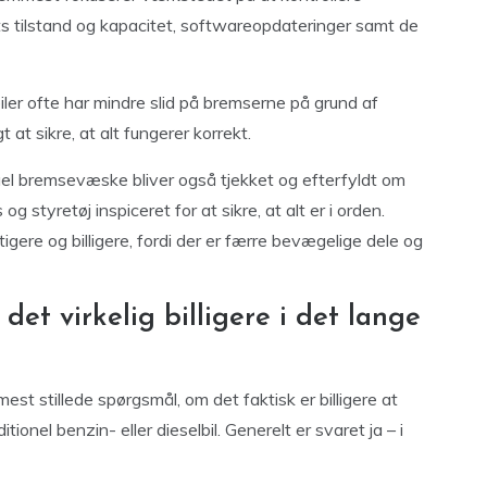
ets tilstand og kapacitet, softwareopdateringer samt de
er ofte har mindre slid på bremserne på grund af
 at sikre, at alt fungerer korrekt.
el bremsevæske bliver også tjekket og efterfyldt om
g styretøj inspiceret for at sikre, at alt er i orden.
igere og billigere, fordi der er færre bevægelige dele og
det virkelig billigere i det lange
 mest stillede spørgsmål, om det faktisk er billigere at
onel benzin- eller dieselbil. Generelt er svaret ja – i